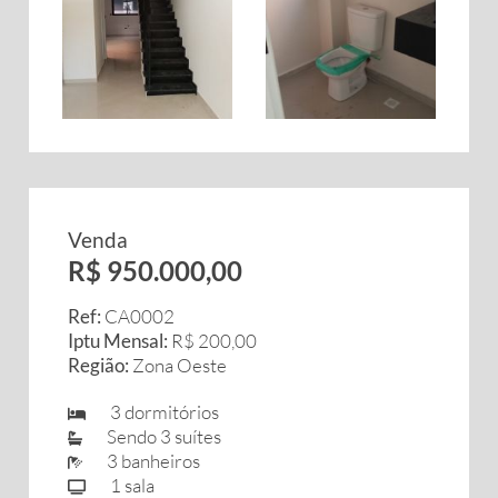
Venda
R$ 950.000,00
Ref:
CA0002
Iptu Mensal:
R$ 200,00
Região:
Zona Oeste
3 dormitórios
Sendo 3 suítes
3 banheiros
1 sala