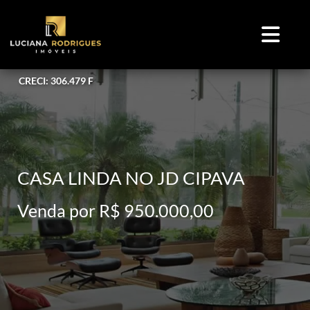
CRECI: 306.479 F
CASA LINDA NO JD CIPAVA
Venda por R$ 950.000,00