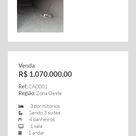
Venda
R$ 1.070.000,00
Ref:
CA0001
Região:
Zona Oeste
3 dormitórios
Sendo 3 suítes
4 banheiros
1 sala
1 andar