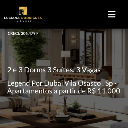
CRECI: 306.479 F
2 e 3 Dorms 3 Suítes. 3 Vagas
Legend Por Dubai Vila Osasco . Sp -
Apartamentos a partir de R$ 11.000